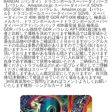
BANDAI（バンダイ） ドラゴンボールスーパーダイバーズ
【パラレル。Amazon.co.jp: スーパーダイバーズ SDV3-
002 GDR☆ 孫悟空（パラレル。Amazon.co.jp: 【パラレ
ル】 ドラゴンボールスーパーダイバーズ SDV8。スーパ
ーダイバーズ 40th 孫悟空 GDR APT-006 横線なし 極美品 -
メルカリ。ドラゴンボールカードドラゴンボールスーパー
ダイバーズアドバンスパック 40th最安値 新品 極美品
GDR パラレル孫悟空 GDR パラレル APT-0061枚1枚を他
者と比較して価格を決めております極美品では最安値かと
思います希望の画角があれば撮りますので仰ってください
過去出品物や評価をご確認頂くと分かりますがシングルカ
ードの出品は多数の実績がありますのでご安心頂けるかと
思いますカードの状態や梱包について良い評価をたくさん
頂いております傷がある場合も隠さずに記載しております
パックから開封後すぐにスリーブに入れ保管していますご
自身で必ず画像にて状態を確認いただき、ご納得の上ご判
断くださいトラブル防止のため一応プレイ用としてご理解
ください発送はスリーブ 、 折れ対策 、濡れ対策を徹底し
て発送しますあんしん鑑定設定にしておりますが、佐川急
便/日本郵便にて発送させていただく場合もありますm(_
_)m写真追加やご質問などあればコメントよろしくお願い
いたします種別···シングルカード 1枚